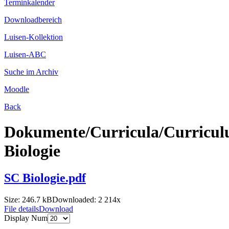
Terminkalender
Downloadbereich
Luisen-Kollektion
Luisen-ABC
Suche im Archiv
Moodle
Back
Dokumente/Curricula/Curricu
Biologie
SC Biologie.pdf
Size: 246.7 kB
Downloaded:
2 214
x
File details
Download
Display Num