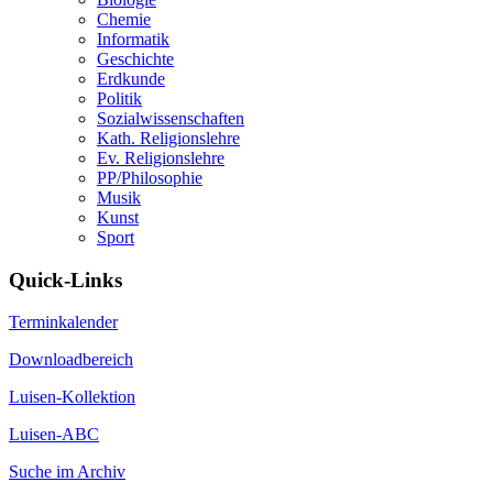
Chemie
Informatik
Geschichte
Erdkunde
Politik
Sozialwissenschaften
Kath. Religionslehre
Ev. Religionslehre
PP/Philosophie
Musik
Kunst
Sport
Quick-Links
Terminkalender
Downloadbereich
Luisen-Kollektion
Luisen-ABC
Suche im Archiv