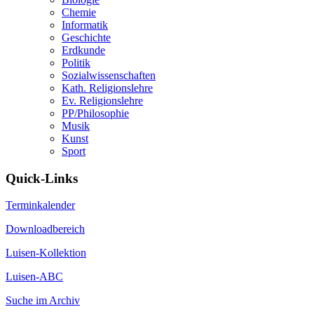
Chemie
Informatik
Geschichte
Erdkunde
Politik
Sozialwissenschaften
Kath. Religionslehre
Ev. Religionslehre
PP/Philosophie
Musik
Kunst
Sport
Quick-Links
Terminkalender
Downloadbereich
Luisen-Kollektion
Luisen-ABC
Suche im Archiv