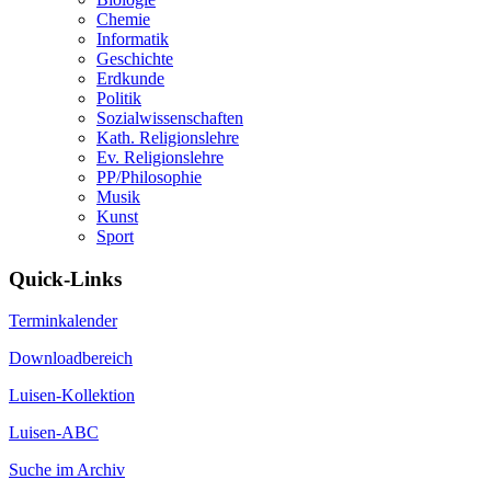
Chemie
Informatik
Geschichte
Erdkunde
Politik
Sozialwissenschaften
Kath. Religionslehre
Ev. Religionslehre
PP/Philosophie
Musik
Kunst
Sport
Quick-Links
Terminkalender
Downloadbereich
Luisen-Kollektion
Luisen-ABC
Suche im Archiv