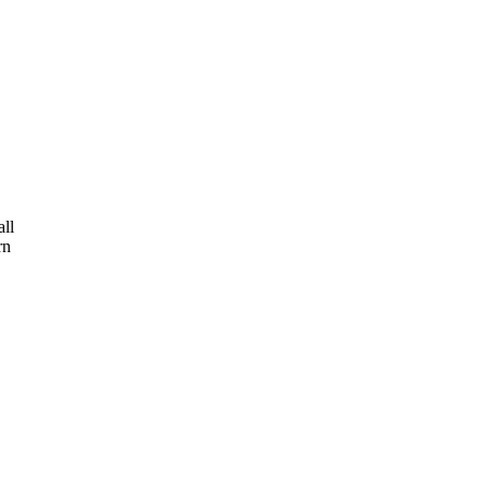
ll
rn