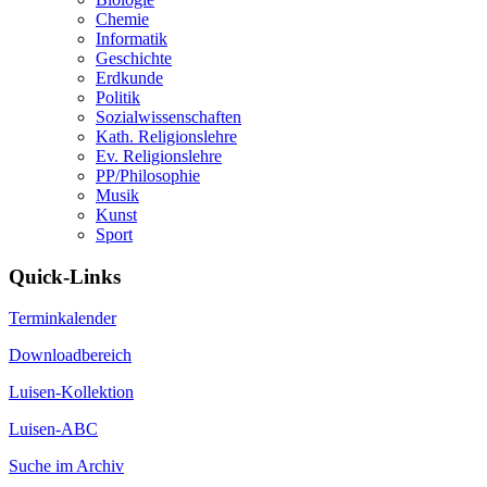
Chemie
Informatik
Geschichte
Erdkunde
Politik
Sozialwissenschaften
Kath. Religionslehre
Ev. Religionslehre
PP/Philosophie
Musik
Kunst
Sport
Quick-Links
Terminkalender
Downloadbereich
Luisen-Kollektion
Luisen-ABC
Suche im Archiv