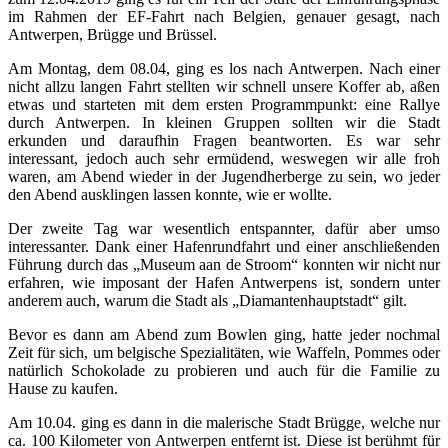
im Rahmen der EF-Fahrt nach Belgien, genauer gesagt, nach
Antwerpen, Brügge und Brüssel.
Am Montag, dem 08.04, ging es los nach Antwerpen. Nach einer
nicht allzu langen Fahrt stellten wir schnell unsere Koffer ab, aßen
etwas und starteten mit dem ersten Programmpunkt: eine Rallye
durch Antwerpen. In kleinen Gruppen sollten wir die Stadt
erkunden und daraufhin Fragen beantworten. Es war sehr
interessant, jedoch auch sehr ermüdend, weswegen wir alle froh
waren, am Abend wieder in der Jugendherberge zu sein, wo jeder
den Abend ausklingen lassen konnte, wie er wollte.
Der zweite Tag war wesentlich entspannter, dafür aber umso
interessanter. Dank einer Hafenrundfahrt und einer anschließenden
Führung durch das „Museum aan de Stroom“ konnten wir nicht nur
erfahren, wie imposant der Hafen Antwerpens ist, sondern unter
anderem auch, warum die Stadt als „Diamantenhauptstadt“ gilt.
Bevor es dann am Abend zum Bowlen ging, hatte jeder nochmal
Zeit für sich, um belgische Spezialitäten, wie Waffeln, Pommes oder
natürlich Schokolade zu probieren und auch für die Familie zu
Hause zu kaufen.
Am 10.04. ging es dann in die malerische Stadt Brügge, welche nur
ca. 100 Kilometer von Antwerpen entfernt ist. Diese ist berühmt für