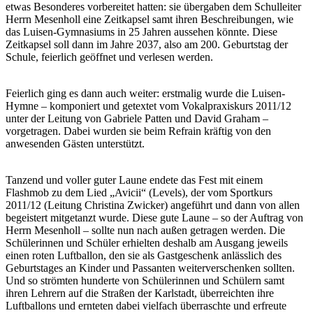
etwas Besonderes vorbereitet hatten: sie übergaben dem Schulleiter
Herrn Mesenholl eine Zeitkapsel samt ihren Beschreibungen, wie
das Luisen-Gymnasiums in 25 Jahren aussehen könnte. Diese
Zeitkapsel soll dann im Jahre 2037, also am 200. Geburtstag der
Schule, feierlich geöffnet und verlesen werden.
Feierlich ging es dann auch weiter: erstmalig wurde die Luisen-
Hymne – komponiert und getextet vom Vokalpraxiskurs 2011/12
unter der Leitung von Gabriele Patten und David Graham –
vorgetragen. Dabei wurden sie beim Refrain kräftig von den
anwesenden Gästen unterstützt.
Tanzend und voller guter Laune endete das Fest mit einem
Flashmob zu dem Lied „Avicii“ (Levels), der vom Sportkurs
2011/12 (Leitung Christina Zwicker) angeführt und dann von allen
begeistert mitgetanzt wurde. Diese gute Laune – so der Auftrag von
Herrn Mesenholl – sollte nun nach außen getragen werden. Die
Schülerinnen und Schüler erhielten deshalb am Ausgang jeweils
einen roten Luftballon, den sie als Gastgeschenk anlässlich des
Geburtstages an Kinder und Passanten weiterverschenken sollten.
Und so strömten hunderte von Schülerinnen und Schülern samt
ihren Lehrern auf die Straßen der Karlstadt, überreichten ihre
Luftballons und ernteten dabei vielfach überraschte und erfreute